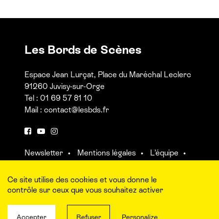
Les Bords de Scènes
Espace Jean Lurçat, Place du Maréchal Leclerc
91260 Juvisy-sur-Orge
Tel : 01 69 57 81 10
Mail :
contact@lesbds.fr
F
Y
I
a
o
n
Newsletter
Mentions légales
L’équipe
c
u
s
Contact et accès aux salles
e
t
t
b
u
a
Ce site utilise des cookies et vous donne le
o
b
g
contrôle sur ceux que vous souhaitez activer
o
e
r
k
a
Accepter
Refuser
Personalize