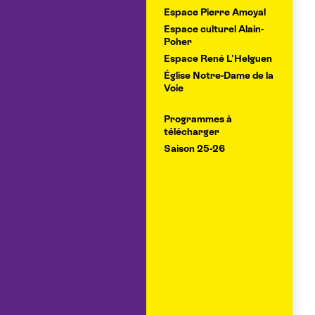
Espace Pierre Amoyal
Espace culturel Alain-
Poher
Espace René L'Helguen
Église Notre-Dame de la
Voie
Programmes à
télécharger
Saison 25-26