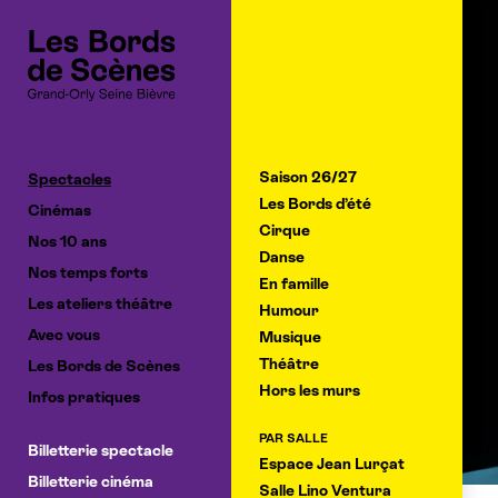
Cookies management panel
Saison 26/27
Spectacles
Les Bords d’été
Cinémas
Cirque
Nos 10 ans
Danse
Nos temps forts
En famille
Les ateliers théâtre
Humour
Avec vous
Musique
Théâtre
Les Bords de Scènes
Hors les murs
Infos pratiques
PAR SALLE
Billetterie spectacle
Espace Jean Lurçat
Billetterie cinéma
Salle Lino Ventura