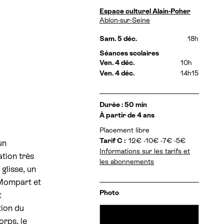
e
D
Espace culturel Alain-Poher
a
Ablon-sur-Seine
r
t
v
e
Sam. 5 déc.
18h
a
s
Séances scolaires
e
t
Ven. 4 déc.
10h
t
i
Ven. 4 déc.
14h15
h
o
o
r
n
a
I
Durée : 50 min
i
n
À partir de 4 ans
r
f
e
Placement libre
o
s
r
Tarif C :
12€ -10€ -7€ -5€
un
:
m
Informations sur les tarifs et
tion très
a
les abonnements
t
 glisse, un
i
n Mompart et
o
Photo
n
t
s
tion du
orps, le