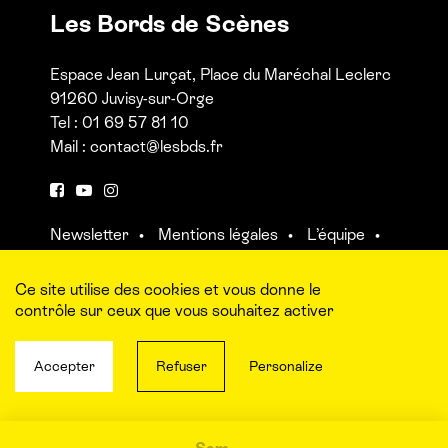
Les Bords de Scènes
Espace Jean Lurçat, Place du Maréchal Leclerc
91260 Juvisy-sur-Orge
Tel : 01 69 57 81 10
Mail :
contact@lesbds.fr
F
Y
I
a
o
n
Newsletter
Mentions légales
L’équipe
c
u
s
Contact et accès aux salles
e
t
t
b
u
a
Ce site utilise des cookies et vous donne le
o
b
g
contrôle sur ceux que vous souhaitez activer
o
e
r
k
a
Accepter
Refuser
Personalize
m