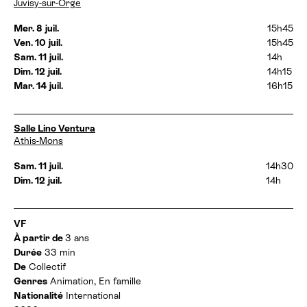
a
Juvisy-sur-Orge
r
t
a
e
Mer. 8 juil.
15h45
i
s
Ven. 10 juil.
15h45
r
e
e
Sam. 11 juil.
14h
t
s
Dim. 12 juil.
14h15
h
:
Mar. 14 juil.
16h15
o
r
a
i
D
Salle Lino Ventura
r
a
Athis-Mons
e
t
s
e
Sam. 11 juil.
14h30
:
s
Dim. 12 juil.
14h
e
t
h
I
VF
o
n
À partir de
3 ans
r
f
a
Durée
33 min
o
i
De
Collectif
r
r
Genres
Animation, En famille
m
e
Nationalité
International
a
s