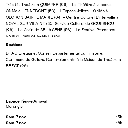
Très tôt Théâtre à QUIMPER (29) – Le Théâtre à la coque
CNMa à HENNEBONT (56) – L’Espace Jéliote – CNMa à
OLORON SAINTE MARIE (64) – Centre Culturel L’intervalle à
NOYAL SUR VILAINE (35) Service Culturel de GOUESNOU
(29) – Le Grain de SEL à SENE (56) – Le Festival Promnons
Nous du Pays de VANNES (56)
Soutiens
DRAC Bretagne, Conseil Départemental du Finistère,
Commune de Guilers. Remerciements à la Maison du Théâtre à
BREST (29)
D
Espace Pierre Amoyal
a
Morangis
t
e
Sam. 7 nov.
15h
s
Sam. 7 nov.
18h
e