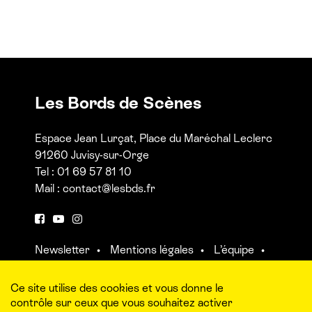
Les Bords de Scènes
Espace Jean Lurçat, Place du Maréchal Leclerc
91260 Juvisy-sur-Orge
Tel : 01 69 57 81 10
Mail :
contact@lesbds.fr
F
Y
I
a
o
n
Newsletter
Mentions légales
L’équipe
c
u
s
Contact et accès aux salles
e
t
t
b
u
a
Ce site utilise des cookies et vous donne le
o
b
g
contrôle sur ceux que vous souhaitez activer