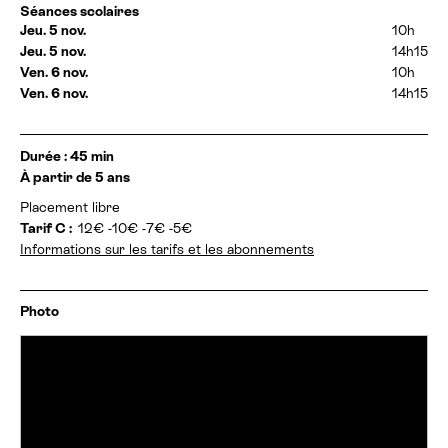
Séances scolaires
t
Jeu. 5 nov.
10h
h
o
Jeu. 5 nov.
14h15
r
Ven. 6 nov.
10h
a
Ven. 6 nov.
14h15
i
r
e
I
Durée : 45 min
s
n
:
À partir de 5 ans
f
Placement libre
o
r
Tarif C :
12€ -10€ -7€ -5€
m
Informations sur les tarifs et les abonnements
a
t
i
Photo
o
n
s