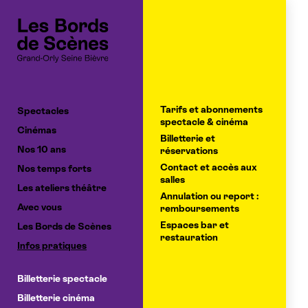
Cookies management panel
Tarifs et abonnements
Spectacles
spectacle & cinéma
Cinémas
Billetterie et
Nos 10 ans
réservations
Contact et accès aux
Nos temps forts
salles
Les ateliers théâtre
Annulation ou report :
Avec vous
remboursements
Espaces bar et
Les Bords de Scènes
restauration
Infos pratiques
Billetterie spectacle
Billetterie cinéma