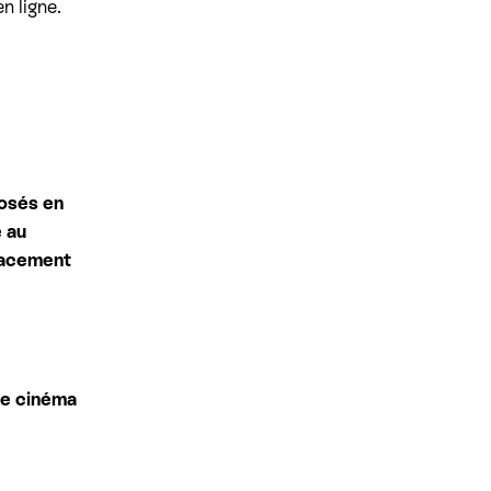
n ligne.
posés en
 au
placement
de cinéma