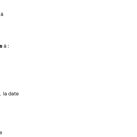
 à
es
à :
 la date
e