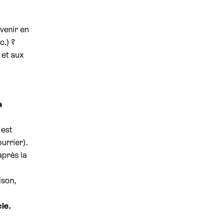
venir en
c.) ?
et aux
a
est
urrier).
après la
ison,
le.