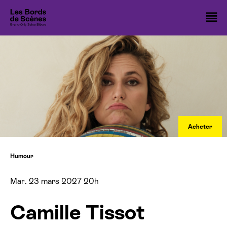
Cookies management panel
O
Spectacles
l
Cinémas
m
Nos 10 ans
Nos temps forts
R
Acheter
é
Les ateliers théâtre
s
e
Avec vous
Humour
r
v
Les Bords de Scènes
Mar. 23 mars 2027 20h
a
t
Infos pratiques
i
Camille Tissot
o
n
Billetterie spectacle