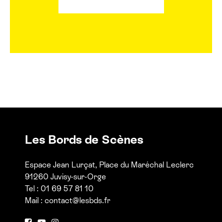
Les Bords de Scènes
Espace Jean Lurçat, Place du Maréchal Leclerc
91260 Juvisy-sur-Orge
Tel : 01 69 57 81 10
Mail :
contact@lesbds.fr
F
Y
I