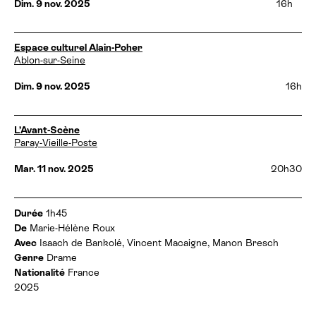
Dim. 9 nov. 2025
16h
r
e
e
t
s
h
:
D
Espace culturel Alain-Poher
o
a
Ablon-sur-Seine
r
t
a
e
Dim. 9 nov. 2025
16h
i
s
r
e
e
t
s
D
L’Avant-Scène
h
:
a
Paray-Vieille-Poste
o
t
r
e
Mar. 11 nov. 2025
20h30
a
s
i
e
r
t
e
I
Durée
1h45
h
s
n
De
Marie-Hélène Roux
o
:
f
Avec
Isaach de Bankolé, Vincent Macaigne, Manon Bresch
r
o
a
Genre
Drame
r
i
Nationalité
France
m
r
2025
a
e
t
s
i