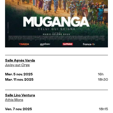
D
Salle Agnès Varda
a
Juvisy-sur-Orge
t
e
Mer. 5 nov. 2025
16h
s
Mar. 11 nov. 2025
18h30
e
t
h
D
Salle Lino Ventura
o
a
Athis-Mons
r
t
a
e
Ven. 7 nov. 2025
18h15
i
s