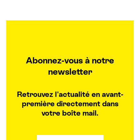
i
n
Billetterie cinéma
e
Rechercher
Abonnez-vous à notre
newsletter
Retrouvez l'actualité en avant-
première directement dans
votre boîte mail.