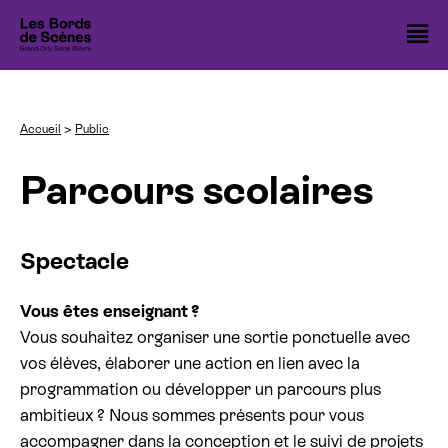
Cookies management panel
O
Spectacles
l
Accueil
Public
Cinémas
m
Nos 10 ans
Parcours scolaires
Nos temps forts
Spectacle
Les ateliers théâtre
Avec vous
Vous êtes enseignant ?
Vous souhaitez organiser une sortie ponctuelle avec
Les Bords de Scènes
vos élèves, élaborer une action en lien avec la
Infos pratiques
programmation ou développer un parcours plus
ambitieux ? Nous sommes présents pour vous
accompagner dans la conception et le suivi de projets
Billetterie spectacle