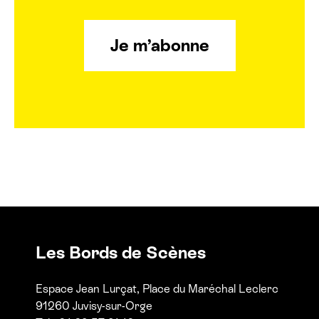
Je m’abonne
Les Bords de Scènes
Espace Jean Lurçat, Place du Maréchal Leclerc
91260 Juvisy-sur-Orge