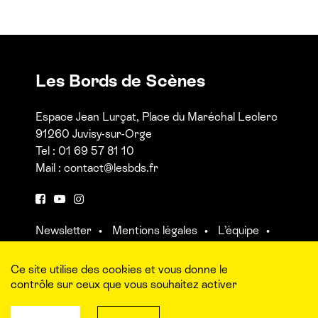
Les Bords de Scènes
Espace Jean Lurçat, Place du Maréchal Leclerc
91260 Juvisy-sur-Orge
Tel : 01 69 57 81 10
Mail :
contact@lesbds.fr
F
Y
I
a
o
n
Newsletter
Mentions légales
L’équipe
c
u
s
Contact et accès aux salles
e
t
t
b
u
a
Ce site utilise des cookies et vous donne le
o
b
g
contrôle sur ceux que vous souhaitez activer
o
e
r
k
a