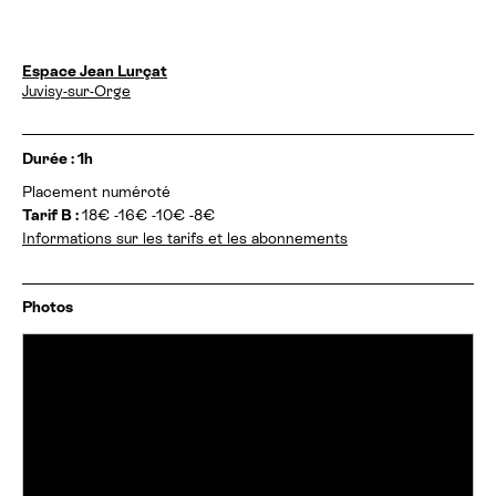
D
Espace Jean Lurçat
a
Juvisy-sur-Orge
t
e
s
I
Durée : 1h
e
n
t
Placement numéroté
f
h
Tarif B :
18€ -16€ -10€ -8€
o
o
r
Informations sur les tarifs et les abonnements
r
m
a
a
i
t
Photos
r
i
e
o
s
n
:
s