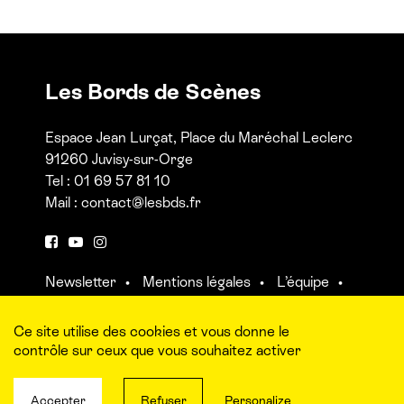
Les Bords de Scènes
Espace Jean Lurçat, Place du Maréchal Leclerc
91260 Juvisy-sur-Orge
Tel : 01 69 57 81 10
Mail :
contact@lesbds.fr
F
Y
I
a
o
n
Newsletter
Mentions légales
L’équipe
c
u
s
Contact et accès aux salles
e
t
t
b
u
a
Ce site utilise des cookies et vous donne le
o
b
g
contrôle sur ceux que vous souhaitez activer
o
e
r
k
a
Accepter
Refuser
Personalize