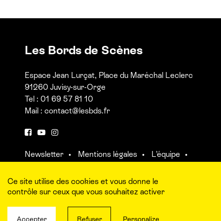
Les Bords de Scènes
Espace Jean Lurçat, Place du Maréchal Leclerc
91260 Juvisy-sur-Orge
Tel : 01 69 57 81 10
Mail :
contact@lesbds.fr
F
Y
I
a
o
n
Newsletter
Mentions légales
L’équipe
c
u
s
Contact et accès aux salles
e
t
t
b
u
a
Ce site utilise des cookies et vous donne le
o
b
g
contrôle sur ceux que vous souhaitez activer
o
e
r
k
a
Accepter
Refuser
Personalize