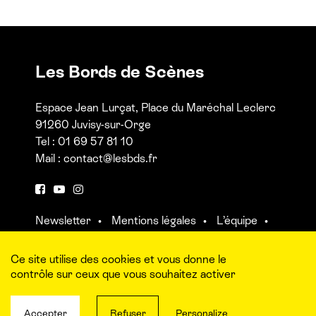
Les Bords de Scènes
Espace Jean Lurçat, Place du Maréchal Leclerc
91260 Juvisy-sur-Orge
Tel : 01 69 57 81 10
Mail :
contact@lesbds.fr
F
Y
I
a
o
n
Newsletter
Mentions légales
L’équipe
c
u
s
Contact et accès aux salles
e
t
t
b
u
a
Ce site utilise des cookies et vous donne le
o
b
g
contrôle sur ceux que vous souhaitez activer
o
e
r
k
a
Accepter
Refuser
Personalize