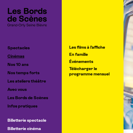
Cookies management panel
Les films à l’affiche
Spectacles
En famille
Cinémas
Événements
Nos 10 ans
Télécharger le
Nos temps forts
programme mensuel
Les ateliers théâtre
Avec vous
Les Bords de Scènes
Infos pratiques
Billetterie spectacle
Billetterie cinéma