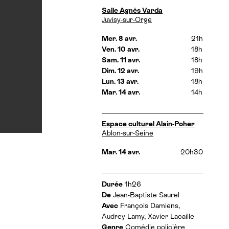
t
D
Salle Agnès Varda
h
a
Juvisy-sur-Orge
o
t
r
e
Mer. 8 avr.
21h
a
s
Ven. 10 avr.
18h
i
e
Sam. 11 avr.
18h
r
t
e
Dim. 12 avr.
19h
h
s
Lun. 13 avr.
18h
o
:
Mar. 14 avr.
14h
r
a
i
r
D
Espace culturel Alain-Poher
e
a
Ablon-sur-Seine
s
t
:
e
Mar. 14 avr.
20h30
s
e
t
I
Durée
1h26
h
n
De
Jean-Baptiste Saurel
o
f
Avec
François Damiens,
r
o
a
Audrey Lamy, Xavier Lacaille
r
i
Genre
Comédie policière
m