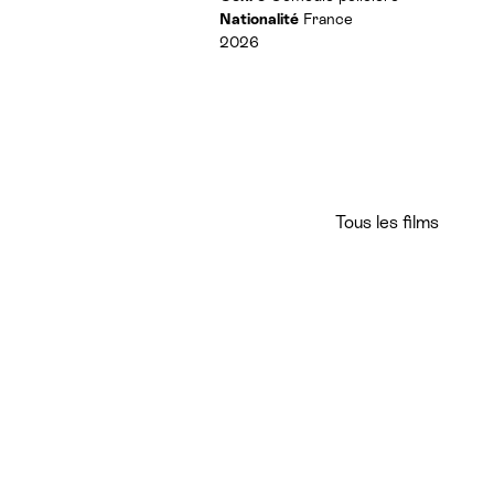
r
Nationalité
France
a
e
t
2026
s
i
:
o
n
s
Tous les films