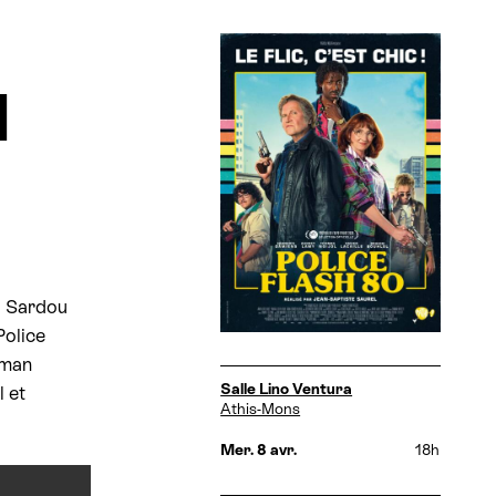
A
ff
i
H
c
h
e
el Sardou
 Police
aman
D
Salle Lino Ventura
 et
a
Athis-Mons
t
e
Mer. 8 avr.
18h
s
e