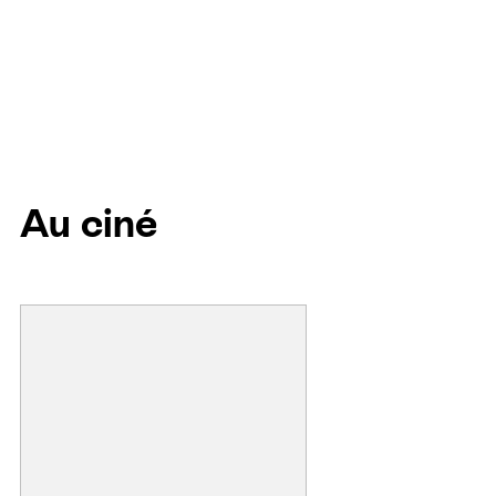
Au ciné
L
I
L
O
&
S
T