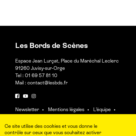
Les Bords de Scènes
Espace Jean Lurçat, Place du Maréchal Leclerc
91260 Juvisy-sur-Orge
Tel : 01 69 57 81 10
Mail :
contact@lesbds.fr
F
Y
I
a
o
n
Newsletter
Mentions légales
L’équipe
c
u
s
Contact et accès aux salles
e
t
t
b
u
a
Ce site utilise des cookies et vous donne le
o
b
g
contrôle sur ceux que vous souhaitez activer