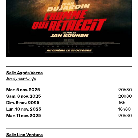
D
Salle Agnès Varda
a
Juvisy-sur-Orge
t
e
Mer. 5 nov. 2025
20h30
s
Sam. 8 nov. 2025
20h30
e
Dim. 9 nov. 2025
16h
t
Lun. 10 nov. 2025
18h30
h
Mar. 11 nov. 2025
20h30
o
r
a
i
D
Salle Lino Ventura