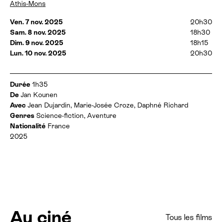
r
a
Athis-Mons
e
t
s
e
Ven. 7 nov. 2025
20h30
:
s
Sam. 8 nov. 2025
18h30
e
Dim. 9 nov. 2025
18h15
t
Lun. 10 nov. 2025
20h30
h
o
r
a
I
Durée
1h35
i
n
De
Jan Kounen
r
f
Avec
Jean Dujardin, Marie-Josée Croze, Daphné Richard
e
o
Genres
Science-fiction, Aventure
s
r
Nationalité
France
:
m
2025
a
t
i
o
n
s
Au ciné
Tous les films