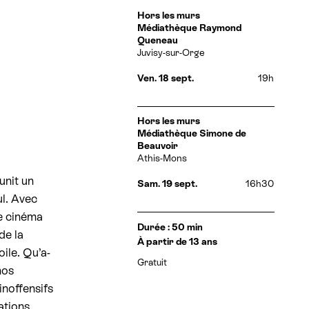
e
D
Hors les murs
a
Médiathèque Raymond
r
t
Queneau
v
e
Juvisy-sur-Orge
a
s
e
Ven. 18 sept.
19h
t
t
i
h
o
o
D
Hors les murs
r
n
a
Médiathèque Simone de
a
t
Beauvoir
i
e
Athis-Mons
r
s
e
unit un
e
Sam. 19 sept.
16h30
s
t
ul. Avec
:
h
de cinéma
o
I
Durée : 50 min
r
de la
n
À partir de 13 ans
a
f
oile. Qu’a-
i
Gratuit
o
nos
r
r
e
noffensifs
m
s
a
ations
: