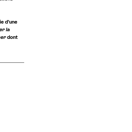
t
i
o
n
ie d’une
s
er la
mer
dont