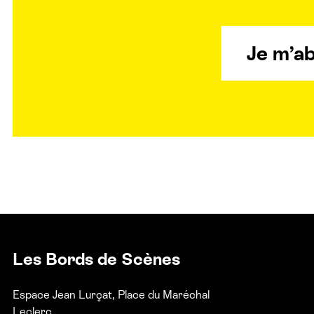
Je m’a
Les Bords de Scènes
Espace Jean Lurçat, Place du Maréchal
Leclerc