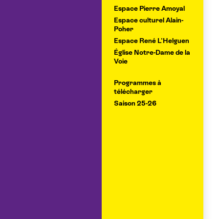
Espace Pierre Amoyal
Espace culturel Alain-
Poher
Espace René L'Helguen
Église Notre-Dame de la
Voie
Programmes à
télécharger
Saison 25-26