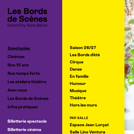
Cookies management panel
Saison 26/27
Spectacles
Les Bords d’été
Cinémas
Cirque
Nos 10 ans
Danse
Nos temps forts
En famille
Les ateliers théâtre
Humour
Avec vous
Musique
Théâtre
Les Bords de Scènes
Hors les murs
Infos pratiques
PAR SALLE
Billetterie spectacle
Espace Jean Lurçat
Billetterie cinéma
Salle Lino Ventura