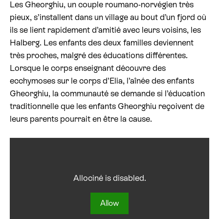
Les Gheorghiu, un couple roumano-norvégien très
e
pieux, s’installent dans un village au bout d’un fjord où
n
Billetterie cinéma
t
ils se lient rapidement d’amitié avec leurs voisins, les
e
Halberg. Les enfants des deux familles deviennent
Rechercher
t
très proches, malgré des éducations différentes.
s
u
Lorsque le corps enseignant découvre des
i
ecchymoses sur le corps d’Elia, l’aînée des enfants
v
Gheorghiu, la communauté se demande si l’éducation
a
n
traditionnelle que les enfants Gheorghiu reçoivent de
t
leurs parents pourrait en être la cause.
Allociné is disabled.
Allow