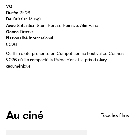
r
t
e
I
VO
h
s
n
Durée
2h26
o
:
f
De
Cristian Mungiu
r
o
a
Avec
Sebastian Stan, Renate Reinsve, Alin Panc
r
i
Genre
Drame
m
r
Nationalité
International
a
e
t
2026
s
i
:
Ce film a été présenté en Compétition au Festival de Cannes
o
2026 où il a remporté la Palme d’or et le prix du Jury
n
s
œcuménique
Au ciné
Tous les films
L