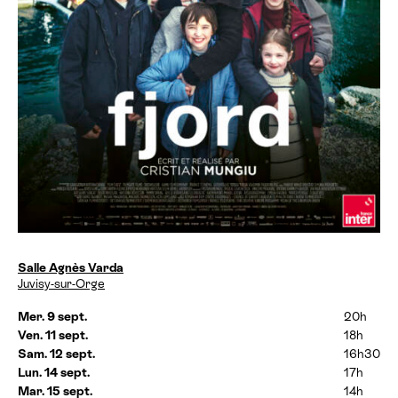
D
Salle Agnès Varda
a
Juvisy-sur-Orge
t
e
Mer. 9 sept.
20h
s
Ven. 11 sept.
18h
e
Sam. 12 sept.
16h30
t
Lun. 14 sept.
17h
h
Mar. 15 sept.
14h
o