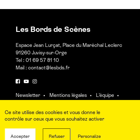
Les Bords de Scènes
Espace Jean Lurçat, Place du Maréchal Leclerc
91260 Juvisy-sur-Orge
Tel : 01 69 57 81 10
Mail :
contact@lesbds.fr
F
Y
I
a
o
n
Newsletter
Mentions légales
L’équipe
c
u
s
Contact et accès aux salles
e
t
t
b
u
a
Ce site utilise des cookies et vous donne le
o
b
g
contrôle sur ceux que vous souhaitez activer
o
e
r
k
a
Accepter
Refuser
Personalize