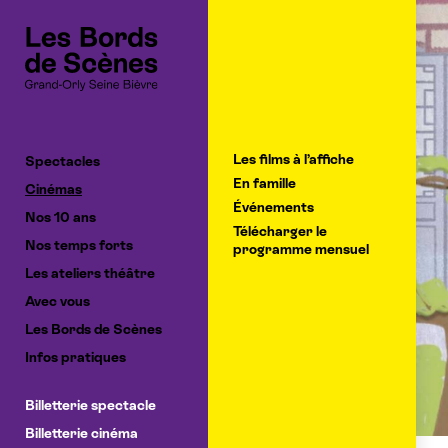
Cookies management panel
Les films à l’affiche
Spectacles
En famille
Cinémas
Événements
Nos 10 ans
Télécharger le
Nos temps forts
programme mensuel
Les ateliers théâtre
Avec vous
Les Bords de Scènes
Infos pratiques
Billetterie spectacle
Billetterie cinéma