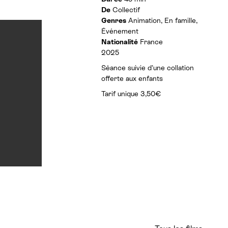
t
f
De
Collectif
h
o
Genres
Animation, En famille,
o
r
r
Événement
m
a
Nationalité
France
a
i
t
2025
r
i
e
Séance suivie d’une collation
o
s
offerte aux enfants
n
:
s
Tarif unique 3,50€