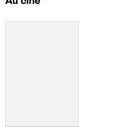
Au ciné
L
I
L
O
&
S
T
I
T
C
H