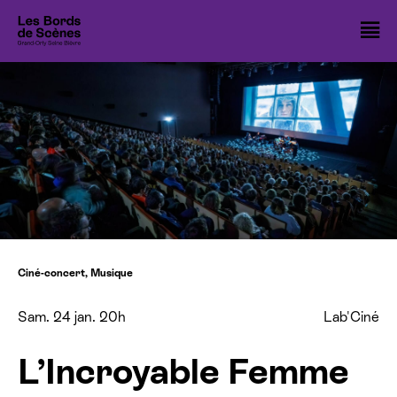
Cookies management panel
O
Spectacles
l
Cinémas
m
Nos 10 ans
Nos temps forts
Les ateliers théâtre
Avec vous
Ciné-concert
,
Musique
Les Bords de Scènes
Sam. 24 jan. 20h
Lab'Ciné
Infos pratiques
L’Incroyable Femme
Billetterie spectacle