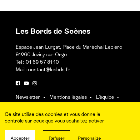
Les Bords de Scènes
Espace Jean Lurçat, Place du Maréchal Leclerc
91260 Juvisy-sur-Orge
Tel : 01 69 57 81 10
Mail :
contact@lesbds.fr
F
Y
I
a
o
n
Newsletter
Mentions légales
L’équipe
c
u
s
Contact et accès aux salles
e
t
t
b
u
a
Ce site utilise des cookies et vous donne le
o
b
g
contrôle sur ceux que vous souhaitez activer
o
e
r
k
a
Accepter
Refuser
Personalize