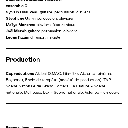
ensemble 0
Sylvain Chauveau
guitare, percussion, claviers
Stéphane Garin
percussion, claviers
Maïlys Maronne
claviers, électronique
Joël Mérah
guitare percussion, claviers
Lucas Pizzini
diffusion, mixage
Production
Coproductions
Atabal (SMAC, Biarritz), Atalante (cinéma,
Bayonne), Envie de tempête (société de production), TAP –
Scène Nationale de Grand Poitiers, La Filature – Scène
nationale, Mulhouse, Lux – Scène nationale, Valence – en cours
D
Espace Jean Lurçat