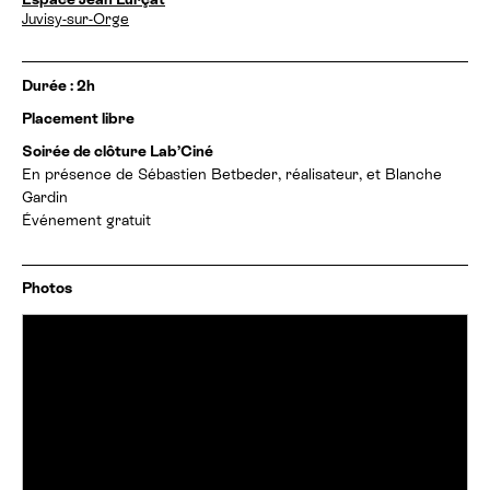
a
Juvisy-sur-Orge
t
e
s
I
Durée : 2h
e
n
t
Placement libre
f
h
o
Soirée de clôture Lab’Ciné
o
r
En présence de Sébastien Betbeder, réalisateur, et Blanche
r
m
a
Gardin
a
i
Événement gratuit
t
r
i
e
o
s
n
Photos
:
s