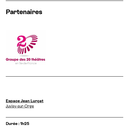
Partenaires
D
Espace Jean Lurçat
a
Juvisy-sur-Orge
t
e
s
I
Durée : 1h25
e
n