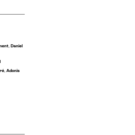
ment
,
Daniel
l
ré
,
Adonis