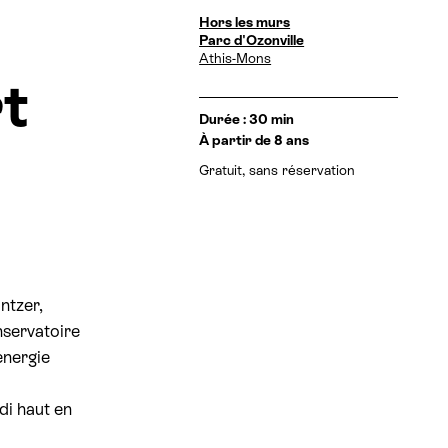
D
Hors les murs
a
Parc d'Ozonville
t
Athis-Mons
e
t
s
e
I
Durée : 30 min
t
n
À partir de 8 ans
h
f
o
Gratuit, sans réservation
o
r
r
a
m
i
a
r
t
e
i
s
o
:
n
ntzer,
s
nservatoire
énergie
di haut en