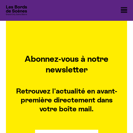
Cookies management panel
O
Spectacles
l
Cinémas
m
Nos 10 ans
Abonnez-vous à notre
Nos temps forts
newsletter
Les ateliers théâtre
Avec vous
Retrouvez l'actualité en avant-
première directement dans
Les Bords de Scènes
votre boîte mail.
Infos pratiques
Billetterie spectacle