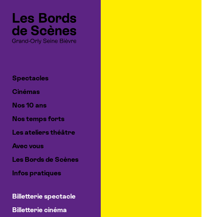
Cookies management panel
Spectacles
Cinémas
Nos 10 ans
Nos temps forts
Les ateliers théâtre
Avec vous
Les Bords de Scènes
Infos pratiques
Billetterie spectacle
Billetterie cinéma