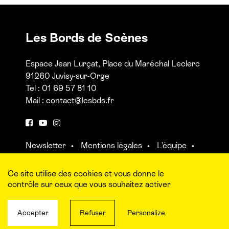
Les Bords de Scènes
Espace Jean Lurçat, Place du Maréchal Leclerc
91260 Juvisy-sur-Orge
Tel : 01 69 57 81 10
Mail :
contact@lesbds.fr
F
Y
I
a
o
n
Newsletter
Mentions légales
L’équipe
c
u
s
Contact et accès aux salles
e
t
t
b
u
a
Ce site utilise des cookies et vous donne le
o
b
g
contrôle sur ceux que vous souhaitez activer
o
e
r
k
a
Accepter
Refuser
Personalize
m