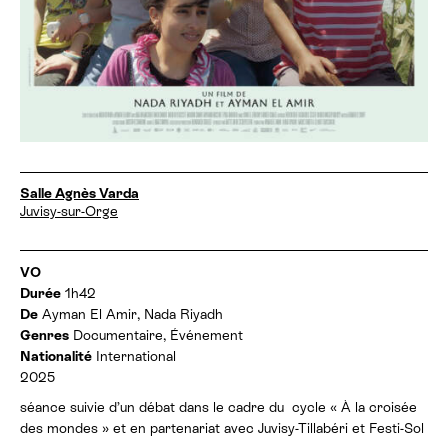
D
Salle Agnès Varda
a
Juvisy-sur-Orge
t
e
s
I
VO
e
n
Durée
1h42
t
f
De
Ayman El Amir, Nada Riyadh
h
o
Genres
Documentaire, Événement
o
r
r
Nationalité
International
m
a
2025
a
i
t
séance suivie d’un débat dans le cadre du cycle « À la croisée
r
i
e
des mondes » et en partenariat avec Juvisy-Tillabéri et Festi-Sol
o
s