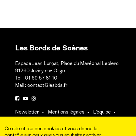
Les Bords de Scènes
Espace Jean Lurçat, Place du Maréchal Leclerc
91260 Juvisy-sur-Orge
Tel : 01 69 57 81 10
Mail :
contact@lesbds.fr
F
Y
I
a
o
n
Newsletter
Mentions légales
L’équipe
c
u
s
Contact et accès aux salles
e
t
t
b
u
a
Ce site utilise des cookies et vous donne le
o
b
g
contrôle sur ceux que vous souhaitez activer