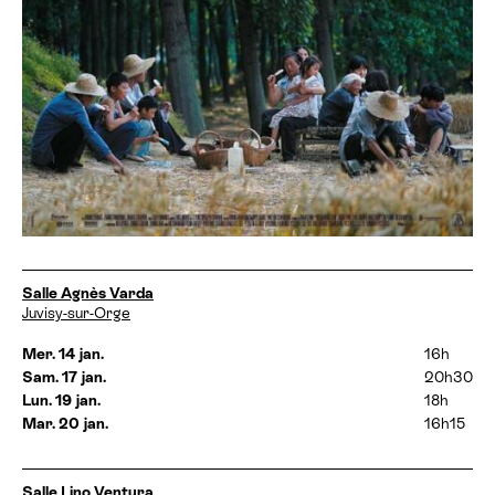
D
Salle Agnès Varda
a
Juvisy-sur-Orge
t
e
Mer. 14 jan.
16h
s
Sam. 17 jan.
20h30
e
Lun. 19 jan.
18h
t
Mar. 20 jan.
16h15
h
o
r
a
D
Salle Lino Ventura