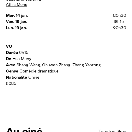
i
a
Athis-Mons
r
t
e
e
Mer. 14 jan.
20h30
s
s
Ven. 16 jan.
18h15
:
e
Lun. 19 jan.
20h30
t
h
o
I
VO
r
n
a
Durée
2h15
f
i
De
Huo Meng
o
r
Avec
Shang Wang, Chuwen Zhang, Zhang Yanrong
r
e
Genre
Comédie dramatique
m
s
Nationalité
Chine
a
:
t
2025
i
o
n
s
Au ciné
Tous les films