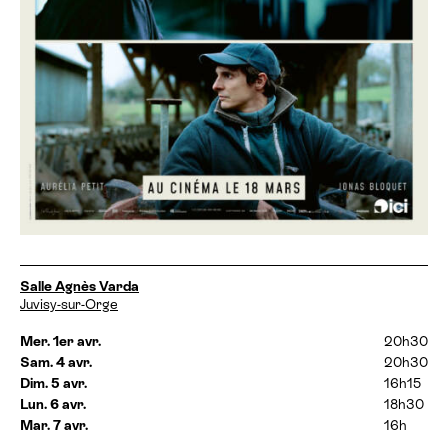
D
Salle Agnès Varda
a
Juvisy-sur-Orge
t
e
Mer. 1er avr.
20h30
s
Sam. 4 avr.
20h30
e
Dim. 5 avr.
16h15
t
Lun. 6 avr.
18h30
h
Mar. 7 avr.
16h
o
r