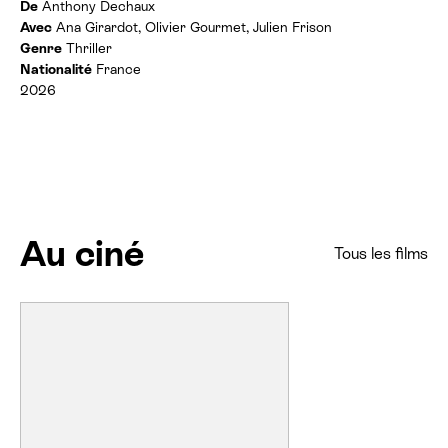
s
n
De
Anthony Dechaux
o
:
f
Avec
Ana Girardot, Olivier Gourmet, Julien Frison
r
o
a
Genre
Thriller
r
i
Nationalité
France
m
r
2026
a
e
t
s
i
:
o
n
s
Au ciné
Tous les films
L
I
L
O
&
S