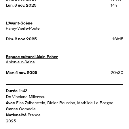
t
Lun. 3 nov. 2025
14h
h
o
r
a
D
L’Avant-Scène
i
a
Paray-Vieille-Poste
r
t
e
e
Dim. 2 nov. 2025
16h15
s
s
:
e
t
D
Espace culturel Alain-Poher
h
a
Ablon-sur-Seine
o
t
r
e
Mar. 4 nov. 2025
20h30
a
s
i
e
r
t
e
I
Durée
1h43
h
s
n
De
Vinciane Millereau
o
:
f
Avec
Elsa Zylberstein, Didier Bourdon, Mathilde Le Borgne
r
o
a
Genre
Comédie
r
i
Nationalité
France
m
r
2025
a
e
t
s