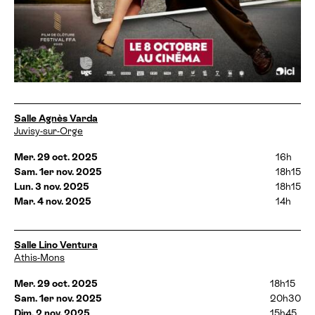
D
Salle Agnès Varda
a
Juvisy-sur-Orge
t
e
Mer. 29 oct. 2025
16h
s
Sam. 1er nov. 2025
18h15
e
Lun. 3 nov. 2025
18h15
t
Mar. 4 nov. 2025
14h
h
o
r
a
D
Salle Lino Ventura
i
a
Athis-Mons
r
t
e
e
Mer. 29 oct. 2025
18h15
s
s
Sam. 1er nov. 2025
20h30
:
e
Dim. 2 nov. 2025
15h45