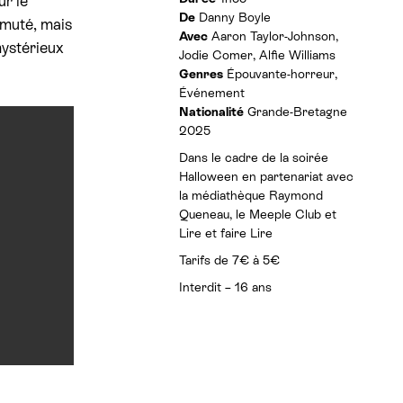
ur le
t
f
De
Danny Boyle
h
 muté, mais
o
Avec
Aaron Taylor-Johnson,
o
r
mystérieux
r
Jodie Comer, Alfie Williams
m
a
Genres
Épouvante-horreur,
a
i
t
Événement
r
i
Nationalité
Grande-Bretagne
e
o
2025
s
n
:
s
Dans le cadre de la soirée
Halloween en partenariat avec
la médiathèque Raymond
Queneau, le Meeple Club et
Lire et faire Lire
Tarifs de 7€ à 5€
Interdit – 16 ans