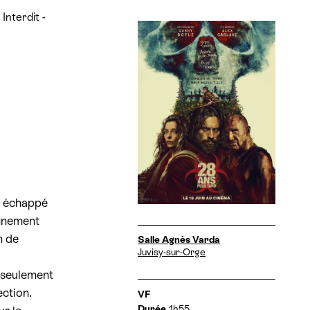
A
Interdit -
ff
i
c
h
e
st échappé
finement
n de
D
Salle Agnès Varda
a
Juvisy-sur-Orge
t
e seulement
e
s
ection.
I
VF
e
n
Durée
1h55