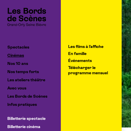
Cookies management panel
Les films à l’affiche
Spectacles
En famille
Cinémas
Événements
Nos 10 ans
Télécharger le
Nos temps forts
programme mensuel
Les ateliers théâtre
Avec vous
Les Bords de Scènes
Infos pratiques
Billetterie spectacle
Billetterie cinéma