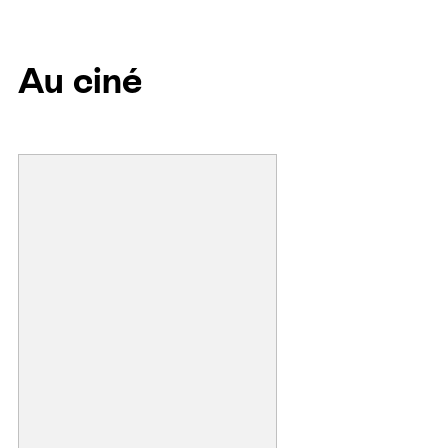
Au ciné
L
I
L
O
&
S
T
I
T
C
H