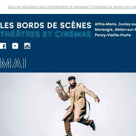
Vous ne visualisez pas correctement ce message? Consultez la version en li