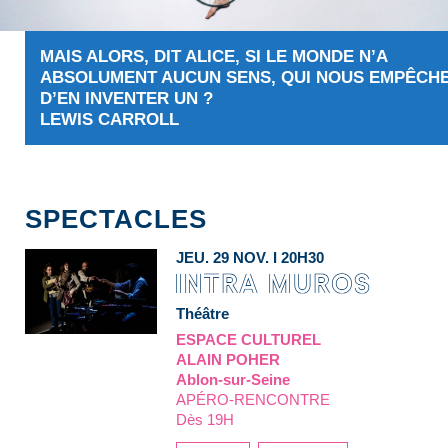
MAIS ALORS, DIT ALICE, SI LE MONDE N’A
ABSOLUMENT AUCUN SENS, QUI NOUS EMPÊCH
D’EN INVENTER UN ?
LEWIS CARROLL
SPECTACLES
JEU. 29 NOV. I 20H30
Théâtre
ESPACE CULTUREL
ALAIN POHER
Ablon-sur-Seine
APÉRO-RENCONTRE
Dès 19H