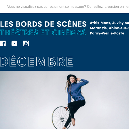
Vous ne visualisez pas correctement ce message? Consultez la version en li