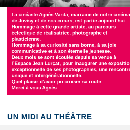
La cinéaste Agnès Varda, marraine de notre cinéma
de Juvisy et de nos cœurs, est partie aujourd’hui.
Hommage à cette grande artiste, au parcours
éclectique de réalisatrice, photographe et
plasticienne.
Hommage à sa curiosité sans borne, à sa joie
communicative et à son éternelle jeunesse.
Deux mois se sont écoulés depuis sa venue à
l’Espace Jean Lurçat, pour inaugurer une expositio
exceptionnelle de ses photographies, une rencontr
unique et intergénérationnelle.
Quel plaisir d’avoir pu croiser sa route.
Merci à vous Agnès
UN MIDI AU THÉÂTRE