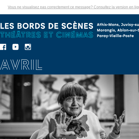
Vous ne visualisez pas correctement ce message? Consultez la version en li